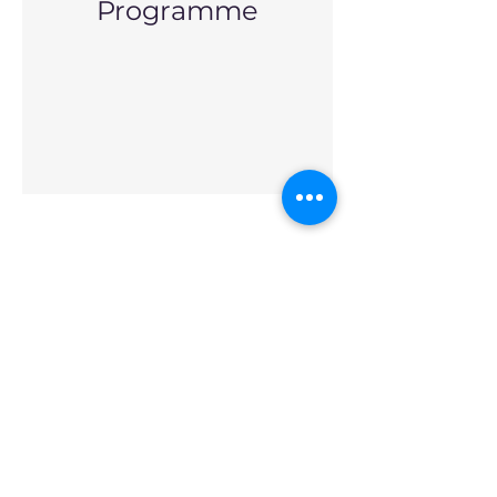
Programme
Psychotherapeutische
Praxis Zürich
aida.nagbe@psychologie.ch
Psychotherapeutische Praxis Zürich
©2022 von